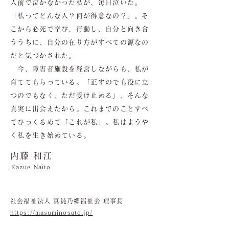
人前で泣かなかった私が、毎日泣いた。
「私ってどんな人？何が得意なの？」。そ
こから必死で学び、行動し、自分と向き合
ううちに、自分の在り方がすべての源なの
だと気づかされた。
今、障害者施設を経営しながらも、私が
育ててもらっている。「正すのでも役に立
つのでもなく、ただ受け止める」、そんな
真実に出会えたから。これまでのことすべ
てひっくるめて「これが私」。私はようや
く私を生き始めている。
内藤 和江
Kazue Naito
社会福祉法人 真純乃郷福祉会 理事長
https://masuminosato.jp/