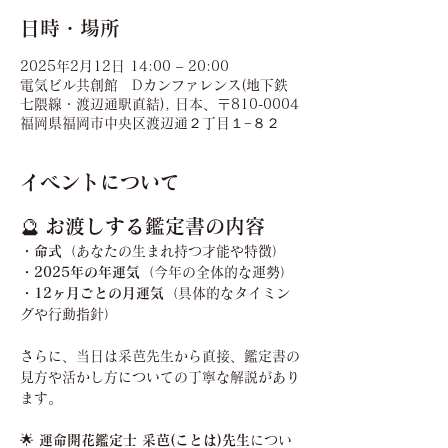
日時・場所
2025年2月12日 14:00 – 20:00
電気ビル共創館 Dカンファレンス(地下鉄
七隈線・渡辺通駅直結), 日本、〒810-0004
福岡県福岡市中央区渡辺通２丁目１−８２
イベントについて
🔮 
お渡しする鑑定書の内容
・命式
（あなたの生まれ持つ才能や特徴）
・2025年の年運気
（今年の全体的な運勢）
・12ヶ月ごとの月運気
（具体的なタイミン
グや行動指針）
さらに、当日は采芭先生から直接、鑑定書の
見方や活かし方についての丁寧な解説があり
ます。
🌟
 運命開花鑑定士 采芭(ことは)先生
につい