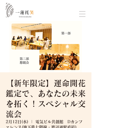
【新年限定】運命開花
鑑定で、あなたの未来
を拓く！スペシャル交
流会
2月12日(水)
  |  
電気ビル共創館 Dカンフ
ァレンス(地下鉄七隈線・渡辺通駅直結)