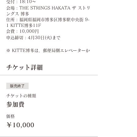
受付 : 18:10〜
会場 : THE STRINGS HAKATA ザ ストリ
ングス 博多
住所 : 福岡県福岡市博多区博多駅中央街 9-
1 KITTE博多11F
会費 : 10,000円
申込締切 : 4月30日(火)まで
※ KITTE博多は、
郵便局側エレベーターか
ら
お上がりください。
※ 立食ビュッフェ形式 (フリードリンク＆
チケット詳細
アルコール) 椅子あり
販売終了
チケットの種類
参加費
価格
￥10,000