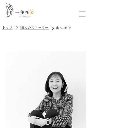
トップ
50人のストーリー
山本 素子