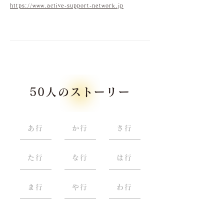
https://www.active-support-network.jp
50人のストーリー
あ行
か行
さ行
た行
な行
は行
ま行
や行
わ行