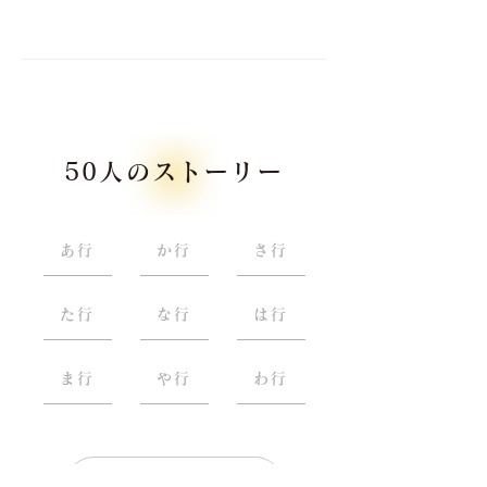
50人のストーリー
あ行
か行
さ行
た行
な行
は行
ま行
や行
わ行
Story Top