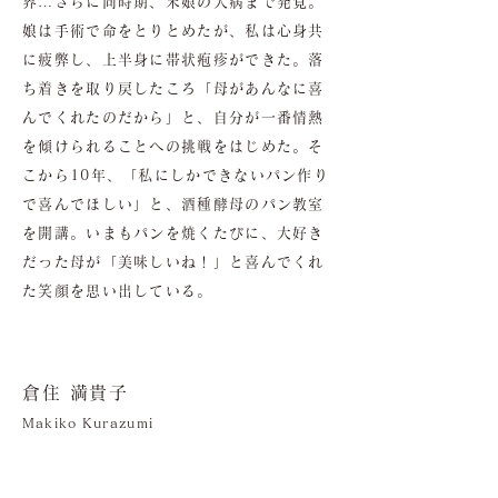
界…さらに同時期、末娘の大病まで発覚。
娘は手術で命をとりとめたが、私は心身共
に疲弊し、上半身に帯状疱疹ができた。落
ち着きを取り戻したころ「母があんなに喜
んでくれたのだから」と、自分が一番情熱
を傾けられることへの挑戦をはじめた。そ
こから10年、「私にしかできないパン作り
で喜んでほしい」と、酒種酵母のパン教室
を開講。いまもパンを焼くたびに、大好き
だった母が「美味しいね！」と喜んでくれ
た笑顔を思い出している。
倉住 満貴子
Makiko Kurazumi