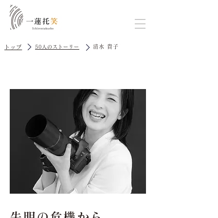
清水 貴子
トップ
50人のストーリー
失明の危機から