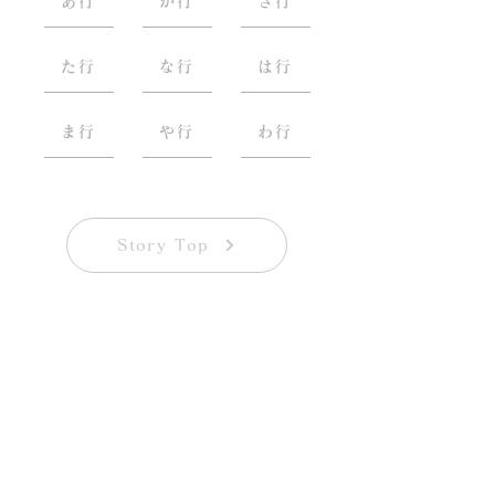
あ行
か行
さ行
た行
な行
は行
ま行
や行
わ行
Story Top
Call for Participants
第三回 写真展「一蓮托笑」