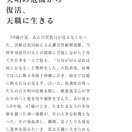
復活、
天職に生きる
39歳の夏、ある日突然目が見えなくなっ
た。診断は原田病による滲出性網膜剥離。当
時単身赴任の夫との関係に苦悩しながら子育
てや仕事を一人で抱え、「自分ががんばれば
何とかなる」と無理をした。入院直後、病棟
では人に頼る車椅子移動に泣き、病室では鏡
に映る自分が見えず、泣いた。後遺症は残っ
たものの失明の危機を脱し、療養後は心が望
む方向へと舵を切り撮影を学んだ。あの夏か
ら8年後、47歳のとき、たまたま友人の美容
師を撮った深い感動が、次の大きな転機とな
った。その後起業し、離婚。息子たちも成長
し還暦を迎えたいま、私は天職に生きられる