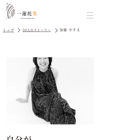
加藤 やすえ
トップ
50人のストーリー
自分が