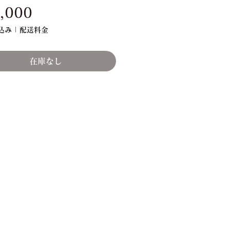
価
,000
格
込み
|
配送料金
在庫なし