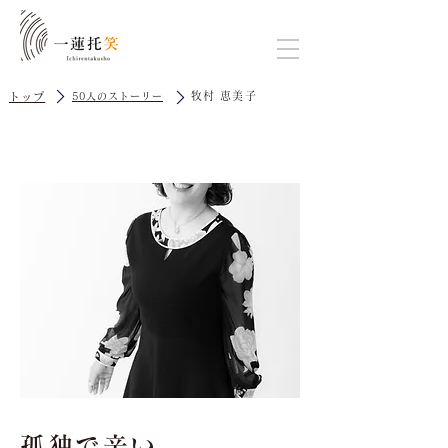
牧村 恵美子
トップ
50人のストーリー
孤独で辛い