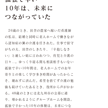
10年は、未来に
つながっていた
26歳のとき、田舎の農家へ嫁いだ看護師
の私は、結婚と同時に老人ホームで働きなが
ら認知症の舅の介護を任された。仕事で留守
がちの夫、田舎のしきたり、「辛抱しなさ
い」と厳しい姑に言われつつ、育児と介護の
日々…。ゆっくり寝る間も相談相手もいない
孤独で辛い10年間は、老人ホームでのお年
寄りとの楽しく学び多き時間があったからこ
そ、壊れずに済んだ。希望を捨てず介護の勉
強も続けていたあるとき、役所から声がかか
る。48歳のときには北九州市の公募に通
り、導かれるようにグループホームを開設。
孤独で辛かった10年の体験は、未来につな