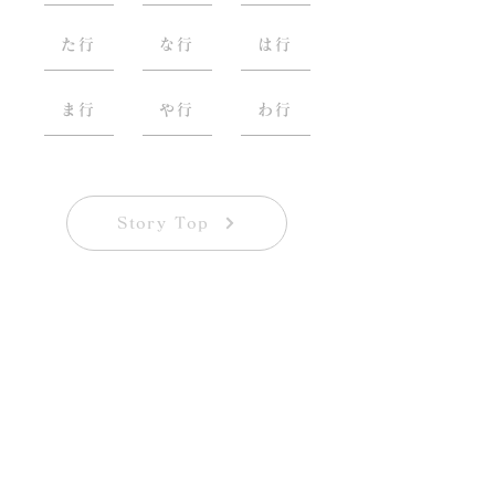
た行
な行
は行
ま行
や行
わ行
Story Top
Call for Participants
第三回 写真展「一蓮托笑」