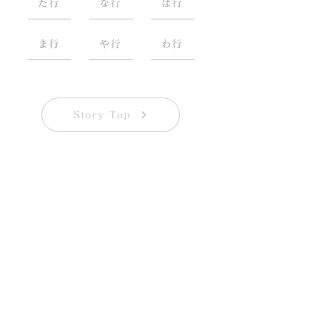
た行
な行
は行
ま行
や行
わ行
Story Top
Call for Participants
第三回 写真展「一蓮托笑」
参加者募集
開催予定 | 2027年＠銀座アートホール